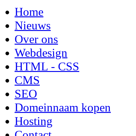
Home
Nieuws
Over ons
Webdesign
HTML - CSS
CMS
SEO
Domeinnaam kopen
Hosting
Contact