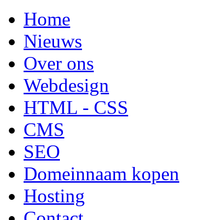
Home
Nieuws
Over ons
Webdesign
HTML - CSS
CMS
SEO
Domeinnaam kopen
Hosting
Contact